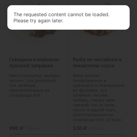
The requested content cannot be loaded.
Please try again later.
Говядина в имбирно-
Рыба по-китайски в
луковой заправке
пикантном соусе
Мясо говядины, имбирь,
Филе минтая
чеснок, лук репчатый,
панированное в
лук зелёный,
крахмале и обжаренное
приготовленные на
во фритюре, лук
сковороде вок.
зелёный, чеснок,
имбирь, перец чили
свежий, паста чили,
кисло-сладкий соус,
приготовленные на
сковороде вок, острое.
690 ₽
530 ₽
/ 200 гр.
/ 250 гр.