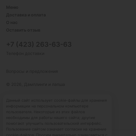
Меню
Доставка и оплата
О нас
Оставить отзыв
+7 (423) 263-63-63
Телефон доставки
Вопросы и предложения
© 2026, Дамплинги и лапша
Пользовательское соглашение
Данный сайт использует cookie-файлы для хранения
информации на персональном компьютере
Политика конфиденциальности
пользователя. Некоторые из этих файлов
Публичная оферта
необходимы для работы нашего сайта; другие
помогают улучшить пользовательский интерфейс.
Пользование сайтом означает согласие на хранение
cookie-файлов. Просим внимательно ознакомиться с