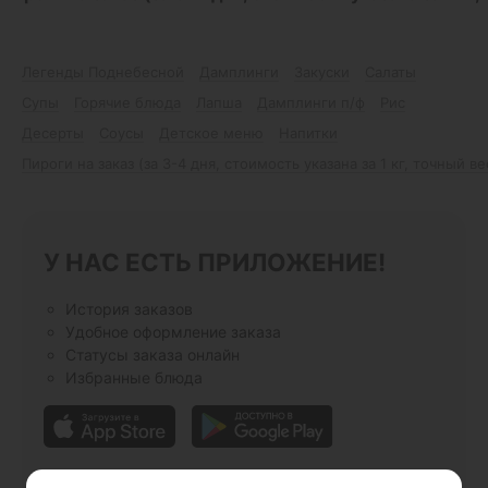
Легенды Поднебесной
Дамплинги
Закуски
Салаты
Супы
Горячие блюда
Лапша
Дамплинги п/ф
Рис
Десерты
Соусы
Детское меню
Напитки
Пироги на заказ (за 3-4 дня, стоимость указана за 1 кг, точный в
У НАС ЕСТЬ ПРИЛОЖЕНИЕ!
История заказов
Удобное оформление заказа
Статусы заказа онлайн
Избранные блюда