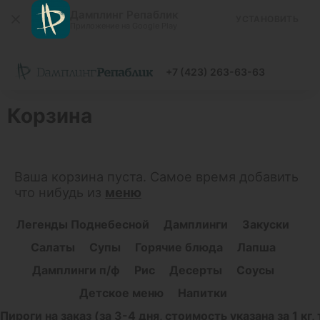
Дамплинг Репаблик
УСТАНОВИТЬ
Приложение на Google Play
+7 (423) 263-63-63
Корзина
Ваша корзина пуста. Самое время добавить
что нибудь из
меню
Легенды Поднебесной
Дамплинги
Закуски
Салаты
Супы
Горячие блюда
Лапша
Дамплинги п/ф
Рис
Десерты
Соусы
Детское меню
Напитки
Пироги на заказ (за 3-4 дня, стоимость указана за 1 к