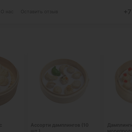
+7
О нас
Оставить отзыв
с
Ассорти дамплингов (10
Дамплинги
шт.)
морепроду