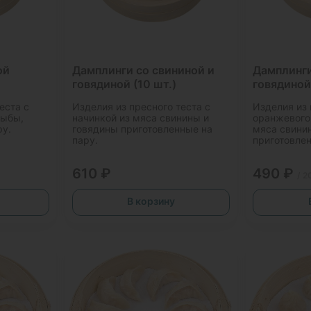
ой
Дамплинги со свининой и
Дамплинги
говядиной (10 шт.)
говядиной 
еста с
Изделия из пресного теста с
Изделия из
рыбы,
начинкой из мяса свинины и
оранжевого 
ру.
говядины приготовленные на
мяса свини
пару.
приготовлен
610 ₽
490 ₽
/ 2
В корзину