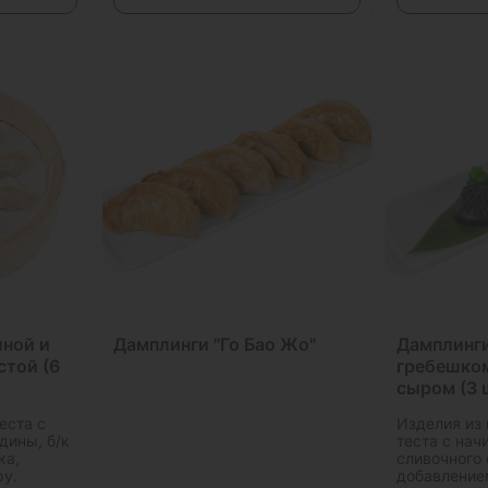
иной и
Дамплинги "Го Бао Жо"
Дамплинг
стой (6
гребешко
сыром (3 
еста с
Изделия из 
дины, б/к
теста с нач
ка,
сливочного 
ру.
добавление