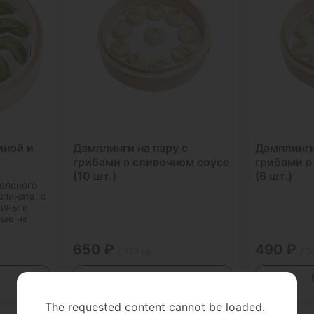
иной и
Дамплинги на пару с
Дамплинги
грибами в сливочном соусе
грибами в
(10 шт.)
(6 шт.)
зеленого
пината, с
нины и
ные на
650 ₽
490 ₽
/ 320 гр.
/ 2
В корзину
The requested content cannot be loaded.