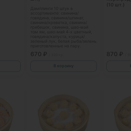
(10 шт.)
Дамплинги 10 штук в
ассортименте: свинина/
говядина, свинина/шпинат,
свинина/креветка, свинина/
гребешок, свинина, шао-май
том ям, шао-май 4-х цветный,
говядина/капуста, курица/
зеленый лук, белая рыба/зелень
приготовленные на пару.
670 ₽
870 ₽
/ 320 гр.
/ 3
В корзину