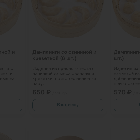
иной и
Дамплинги со свининой и
Дамплинги
креветкой (6 шт.)
шт.)
еста с
Изделия из пресного теста с
Изделия из 
нины и
начинкой из мяса свинины и
начинкой из
нные на
креветки, приготовленные на
добавление
пару.
приготовлен
650 ₽
570 ₽
/ 210 гр.
/ 3
В корзину