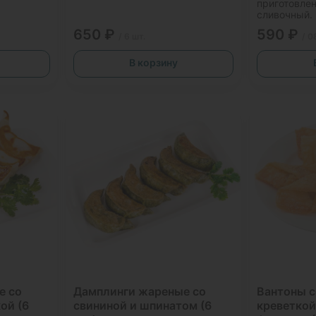
приготовлен
сливочный.
650 ₽
590 ₽
/ 6 шт.
/ 0
В корзину
е со
Дамплинги жареные со
Вантоны с
ой (6
свининой и шпинатом (6
креветкой