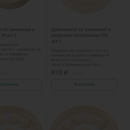
 со свининой и
Дамплинги со свининой и
(6 шт.)
морским гребешком (10
шт.)
 пресного
теста с начинкой из
Изделия из пресного теста с
ны и говядины
начинкой из мяса свинины и
ные на пару.
морского гребешка,
приготовленные на пару.
870 ₽
00 гр.
/ 340 гр.
В корзину
В корзину