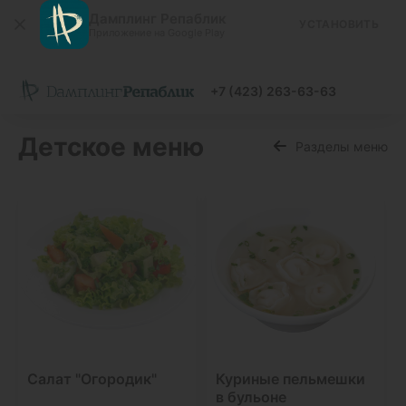
Дамплинг Репаблик
УСТАНОВИТЬ
Приложение на Google Play
+7 (423) 263-63-63
Детское меню
Разделы меню
Салат "Огородик"
Куриные пельмешки
в бульоне