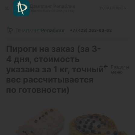
Дамплинг Репаблик
УСТАНОВИТЬ
Приложение на Google Play
+7 (423) 263-63-63
Пироги на заказ (за 3-
4 дня, стоимость
указана за 1 кг, точный
Разделы
меню
вес рассчитывается
по готовности)