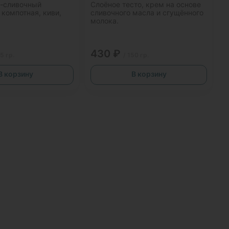
о-сливочный
Слоёное тесто, крем на основе
компотная, киви,
сливочного масла и сгущённого
молока.
430 ₽
15 гр.
/ 150 гр.
В корзину
В корзину