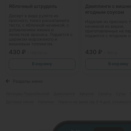
Яблочный штрудель
Дамплинги с вишне
ягодным соусом
Десерт в виде рулета из
пресного, тонко раскатанного
Изделия из пресного т
теста, с яблочной начинкой, с
начинкой из вишни,
добавлением изюма и
приготовленные на па
лепестков арахиса. Подается с
подаются с ягодным с
шариком мороженого и
вишневым топпингом.
430 ₽
430 ₽
/ 120/50 гр.
/ 180 гр.
В корзину
В корзину
Разделы меню
Легенды Поднебесной
Дамплинги
Закуски
Салаты
Супы
Детское меню
Напитки
Пироги на заказ (за 3-4 дня, стоимост