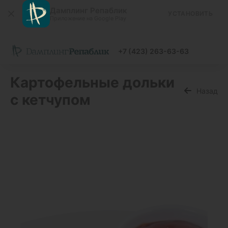
Дамплинг Репаблик
УСТАНОВИТЬ
Приложение на Google Play
+7 (423) 263-63-63
Картофельные дольки
Назад
с кетчупом