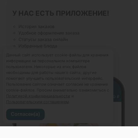
У НАС ЕСТЬ ПРИЛОЖЕНИЕ!
История заказов
Удобное оформление заказа
Статусы заказа онлайн
Избранные блюда
Данный сайт использует cookie-файлы для хранения
информации на персональном компьютере
пользователя. Некоторые из этих файлов
необходимы для работы нашего сайта; другие
помогают улучшить пользовательский интерфейс.
Пользование сайтом означает согласие на хранение
cookie-файлов. Просим внимательно ознакомиться с
Политикой конфиденциальности
и
Пользовательским соглашением
.
Согласен(а)