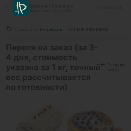
Дамплинг Репаблик
УСТАНОВИТЬ
Приложение на Google Play
+7 (423) 263-63-63
Пироги на заказ (за 3-
4 дня, стоимость
указана за 1 кг, точный
Разделы
меню
вес рассчитывается
по готовности)