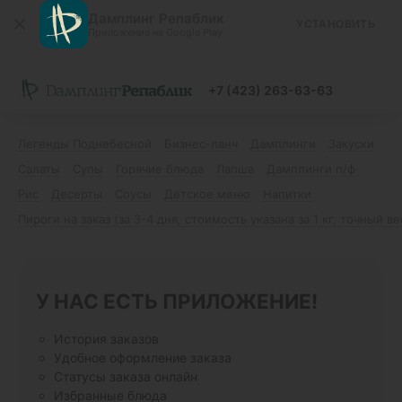
Дамплинг Репаблик
УСТАНОВИТЬ
Приложение на Google Play
+7 (423) 263-63-63
Легенды Поднебесной
Бизнес-ланч
Дамплинги
Закуски
Салаты
Супы
Горячие блюда
Лапша
Дамплинги п/ф
Рис
Десерты
Соусы
Детское меню
Напитки
Пироги на заказ (за 3-4 дня, стоимость указана за 1 кг, точный в
У НАС ЕСТЬ ПРИЛОЖЕНИЕ!
История заказов
Удобное оформление заказа
Статусы заказа онлайн
Избранные блюда