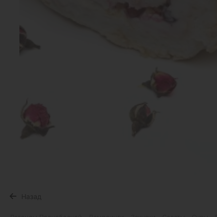
Назад
Легенды Поднебесной
Дамплинги
Закуски
Салаты
Супы