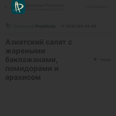
Дамплинг Репаблик
УСТАНОВИТЬ
Приложение на Google Play
+7 (423) 263-63-63
Азиатский салат с
жареными
баклажанами,
Назад
помидорами и
арахисом