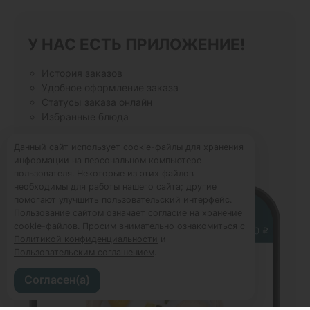
У НАС ЕСТЬ ПРИЛОЖЕНИЕ!
История заказов
Удобное оформление заказа
Статусы заказа онлайн
Избранные блюда
Данный сайт использует cookie-файлы для хранения
информации на персональном компьютере
пользователя. Некоторые из этих файлов
необходимы для работы нашего сайта; другие
помогают улучшить пользовательский интерфейс.
Пользование сайтом означает согласие на хранение
cookie-файлов. Просим внимательно ознакомиться с
Политикой конфиденциальности
и
Пользовательским соглашением
.
Согласен(а)