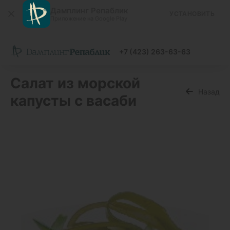
Дамплинг Репаблик
УСТАНОВИТЬ
Приложение на Google Play
+7 (423) 263-63-63
Салат из морской
Назад
капусты с васаби