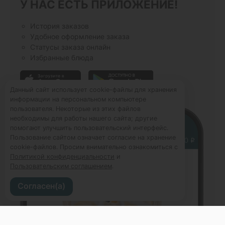
У НАС ЕСТЬ ПРИЛОЖЕНИЕ!
История заказов
Удобное оформление заказа
Статусы заказа онлайн
Избранные блюда
Данный сайт использует cookie-файлы для хранения
информации на персональном компьютере
пользователя. Некоторые из этих файлов
необходимы для работы нашего сайта; другие
помогают улучшить пользовательский интерфейс.
Пользование сайтом означает согласие на хранение
cookie-файлов. Просим внимательно ознакомиться с
Политикой конфиденциальности
и
Пользовательским соглашением
.
Согласен(а)